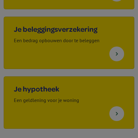
Je beleggings­verzekering
Een bedrag opbouwen door te beleggen
navigate_next
Je hypotheek
Een geldlening voor je woning
navigate_next