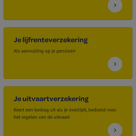
navigate_next
Je lijf­rente­verzekering
Als aanvulling op je pensioen
navigate_next
Je uitvaart­verzekering
Keert een bedrag uit als je overlijdt, bedoeld voor
het regelen van de uitvaart
navigate_next