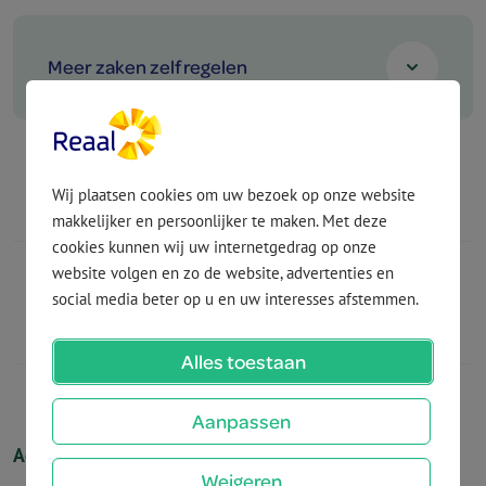
Meer zaken zelf regelen
Ga naar MijnReaal
Wij plaatsen cookies om uw bezoek op onze website
makkelijker en persoonlijker te maken. Met deze
cookies kunnen wij uw internetgedrag op onze
website volgen en zo de website, advertenties en
social media beter op u en uw interesses afstemmen.
Jaar- en waarde­overzicht
Alles toestaan
Aanpassen
Achtergrondinformatie
Weigeren