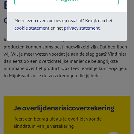
Bestaande verzekering
of hypotheek
Meer lezen over cookies op reaal.nl? Bekijk dan het
cookie statement
privacy statement
en het
.
Je hebt een verzekering of hypotheek bij Reaal. Deze
producten kunnen soms best ingewikkeld zijn. Dat begrijpen
wij. Wil je meer weten voordat je aan de slag gaat? Vind hier
dan eerst op een overzichtelijke manier de belangrijkste
informatie over het product. Ook lees je wat je kunt wijzigen.
In MijnReaal zie je de verzekeringen die jij hebt.
Je overlijdens­risico­verzekering
Keert een bedrag uit als je overlijdt voor de
einddatum van je verzekering