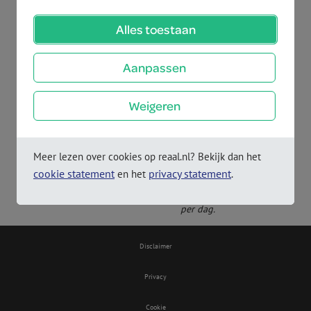
Alles toestaan
Chat met medewerker
Bel met medewerker
Aanpassen
Weigeren
Op dit moment zijn wij
telefonisch niet
bereikbaar.
Je kunt ons
Meer lezen over cookies op reaal.nl? Bekijk dan het
maandag weer bereiken
cookie statement
privacy statement
en het
.
vanaf 09.00 uur. Onze
chatbot helpt je 24 uur
per dag.
Disclaimer
Privacy
Cookie