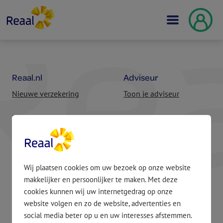
Reaal.nl
Adviseur
Nieuwe verzekering
Toon je adviseur
Bestaande verzekering of
Vind een adviseur
hypotheek
Inloggen partners
Beleggingsbeleid
Wij plaatsen cookies om uw bezoek op onze website
Overig
MijnReaal
makkelijker en persoonlijker te maken. Met deze
Vacatures
Inloggen
cookies kunnen wij uw internetgedrag op onze
website volgen en zo de website, advertenties en
Klacht melden
Account aanmaken
social media beter op u en uw interesses afstemmen.