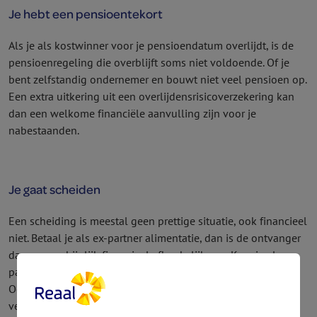
Je hebt een pensioentekort
Als je als kostwinner voor je pensioendatum overlijdt, is de
pensioen­regeling die overblijft soms niet voldoende. Of je
bent zelfstandig ondernemer en bouwt niet veel pensioen op.
Een extra uitkering uit een overlijdens­risico­verzekering kan
dan een welkome financiële aanvulling zijn voor je
nabestaanden.
Je gaat scheiden
Een scheiding is meestal geen prettige situatie, ook financieel
niet. Betaal je als ex-partner alimentatie, dan is de ontvanger
daar waarschijnlijk financieel afhankelijk van. Kom je als ex-
partner te overlijden, dan stoppen de alimentatiebetalingen.
Ook in deze situatie kun je met een overlijdens­risico­
verzekering het inkomensverlies opvangen.