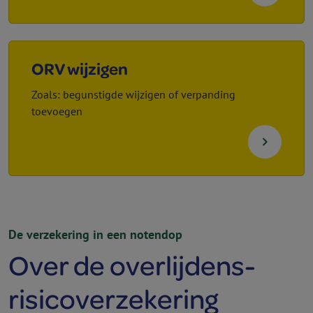
ORV wijzigen
Zoals: begunstigde wijzigen of verpanding
toevoegen
navigate_next
De verzekering in een notendop
Over de overlijdens­
risico­verzekering