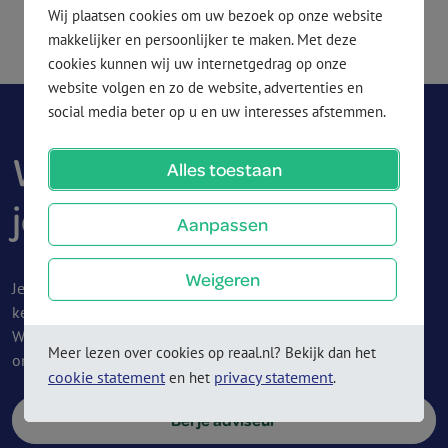
Wij plaatsen cookies om uw bezoek op onze website
makkelijker en persoonlijker te maken. Met deze
cookies kunnen wij uw internetgedrag op onze
website volgen en zo de website, advertenties en
social media beter op u en uw interesses afstemmen.
Wil je advies? Vraag het
Alles toestaan
je adviseur
Aanpassen
Weigeren
Je financieel adviseur kan je helpen met de best passende
keuze bij jouw financiële situatie.
Wij geven geen advies. Een adviseur doet dat wel en is
Meer lezen over cookies op reaal.nl? Bekijk dan het
onafhankelijk en kundig en is er om jou verder te helpen.
cookie statement
privacy statement
en het
.
Bel je adviseur