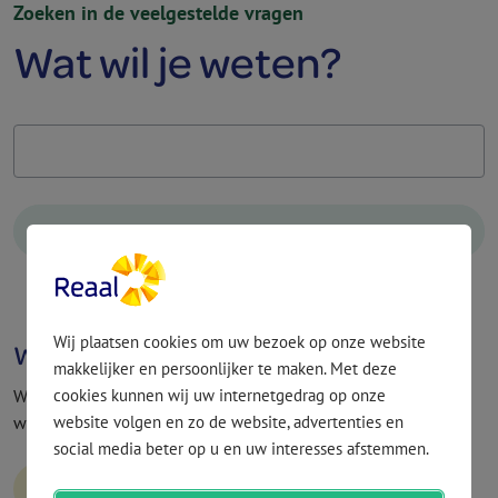
Zoeken in de veelgestelde vragen
Wat wil je weten?
Wij plaatsen cookies om uw bezoek op onze website
Wat vind je van deze pagina?
makkelijker en persoonlijker te maken. Met deze
cookies kunnen wij uw internetgedrag op onze
Wat vind je van deze pagina? Met jouw feedback verbeteren
website volgen en zo de website, advertenties en
we onze service.
social media beter op u en uw interesses afstemmen.