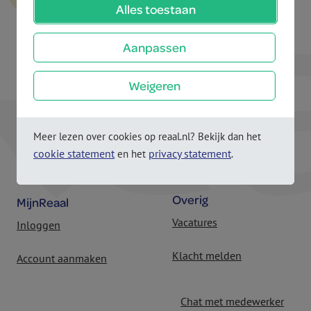
Alles toestaan
Aanpassen
Reaal.nl
Adviseur
Weigeren
Nieuwe verzekering
Toon je adviseur
Bestaande verzekering of
Vind een adviseur
Meer lezen over cookies op reaal.nl? Bekijk dan het
hypotheek
cookie statement
privacy statement
en het
.
Inloggen partners
Beleggingsbeleid
Overig
MijnReaal
Vacatures
Inloggen
Klacht melden
Account aanmaken
Chat met medewerker