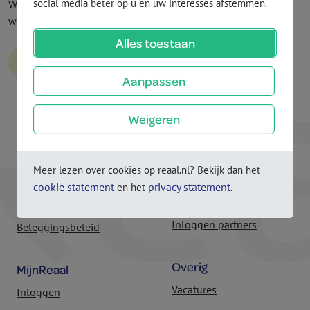
social media beter op u en uw interesses afstemmen.
Wat vind je van deze pagina? Met jouw feedback verbeteren
we onze service.
Alles toestaan
Aanpassen
Weigeren
Reaal.nl
Adviseur
Nieuwe verzekering
Toon je adviseur
Meer lezen over cookies op reaal.nl? Bekijk dan het
cookie statement
privacy statement
en het
.
Bestaande verzekering of
Vind een adviseur
hypotheek
Inloggen partners
Beleggingsbeleid
Overig
MijnReaal
Vacatures
Inloggen