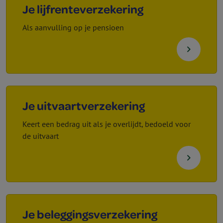
Je lijf­rente­verzekering
Als aanvulling op je pensioen
navigate_next
Je uitvaart­verzekering
Keert een bedrag uit als je overlijdt, bedoeld voor
de uitvaart
navigate_next
Je beleggings­verzekering