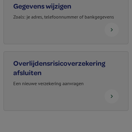
Gegevens wijzigen
Zoals: je adres, telefoonnummer of bankgegevens
navigate_next
Overlijdens­risico­verzekering
afsluiten
Een nieuwe verzekering aanvragen
navigate_next