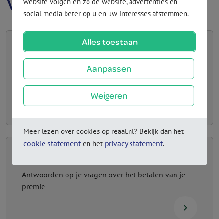
Vragen over
website volgen en zo de website, advertenties en
social media beter op u en uw interesses afstemmen.
Alles toestaan
Jaar- & waarde­overzicht
Aanpassen
Antwoorden op je vragen over het jaar- en
waardeoverzicht
Weigeren
navigate_next
Meer lezen over cookies op reaal.nl? Bekijk dan het
cookie statement
privacy statement
en het
.
Premie betalen
Antwoorden op je vragen over het betalen van je
premie
navigate_next