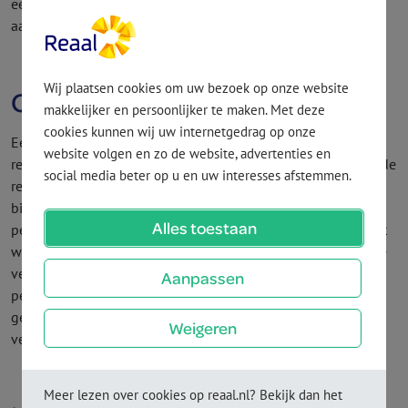
een tekort aan financiële middelen voor je oude dag? Vraag
aan je financieel adviseur om advies.
Wij plaatsen cookies om uw bezoek op onze website
Over­rentewinstdeling
makkelijker en persoonlijker te maken. Met deze
cookies kunnen wij uw internetgedrag op onze
Een manier die bedacht is om winst te verdelen is over­
website volgen en zo de website, advertenties en
rentewinstdeling. Bij over­rentewinstdeling gaan wij uit van de
social media beter op u en uw interesses afstemmen.
rente die in je voor­waarden staat. Een instantie buiten Reaal,
bijvoorbeeld het Verbond van Verzekeraars, stelt het
Alles toestaan
percentage van deze rente vast. In de voor­waarden staat wat
we met het rente­percentage doen om de winstdeling voor je
verzekering te berekenen. Levert de instantie geen
Aanpassen
percentages meer voor de rente van je verzekering? Dan
gebruiken wij een andere rente die hiermee het beste te
Weigeren
vergelijken is.
Meer lezen over cookies op reaal.nl? Bekijk dan het