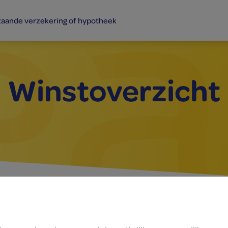
taande verzekering of hypotheek
Winst­overzicht