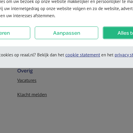
j uw internetgedrag op onze website volgen en zo de website, adverte
Adviseur
 en uw interesses afstemmen.
Toon je adviseur
eren
Aanpassen
Alles 
Vind een adviseur
Inloggen partners
cookie statement
privacy 
ookies op reaal.nl? Bekijk dan het
en het
Overig
Vacatures
Klacht melden