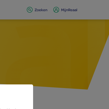
Zoeken
MijnReaal