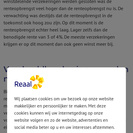
winstdelende verzekeringen werden gesloten was de
renteopbrengst veel hoger dan de renteopbrengst nu is. De
verwachting was destijds dat de renteopbrengst in de
toekomst ook hoog zou zijn. Op dit moment is de
renteopbrengst echter heel laag. Lager zelfs dan de
benodigde rente van 3 of 4%. De meeste verzekeringen
krijgen er op dit moment dan ook geen winst meer bij.
Voorbeeldbe­rekeningen worden
niet gehaald
Bij het afsluiten van een verzekering zijn vaak voorbeeldbe­
rekeningen gemaakt van het verzekerde bedrag verhoogd
Wij plaatsen cookies om uw bezoek op onze website
met winst­bedragen op de einddatum. Is dit voor jouw
makkelijker en persoonlijker te maken. Met deze
verzekering ook gebeurd? Mogelijk worden deze
cookies kunnen wij uw internetgedrag op onze
voorbeeldbe­rekeningen niet gehaald. Kun je daardoor op de
website volgen en zo de website, advertenties en
einddatum niet je volledige hypotheek aflossen of dreigt er
social media beter op u en uw interesses afstemmen.