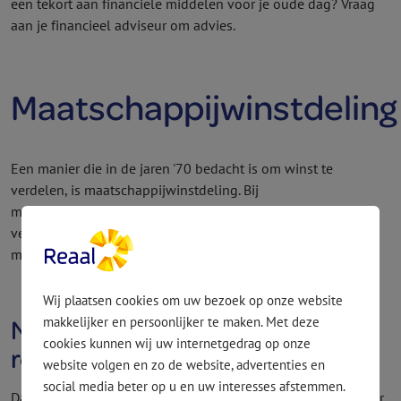
een tekort aan financiële middelen voor je oude dag? Vraag
aan je financieel adviseur om advies.
Maatschappijwinstdeling
Een manier die in de jaren '70 bedacht is om winst te
verdelen, is maatschappijwinstdeling. Bij
maatschappijwinstdeling bepaalt de
verzekeringsmaatschappij welk deel van de winst aan de
mensen met een verzekering wordt gegeven.
Wij plaatsen cookies om uw bezoek op onze website
Niet alle verzekeringen hebben
makkelijker en persoonlijker te maken. Met deze
cookies kunnen wij uw internetgedrag op onze
recht op winstdeling
website volgen en zo de website, advertenties en
social media beter op u en uw interesses afstemmen.
Dat geldt bijvoorbeeld voor spaarhypotheken, want daarvoor