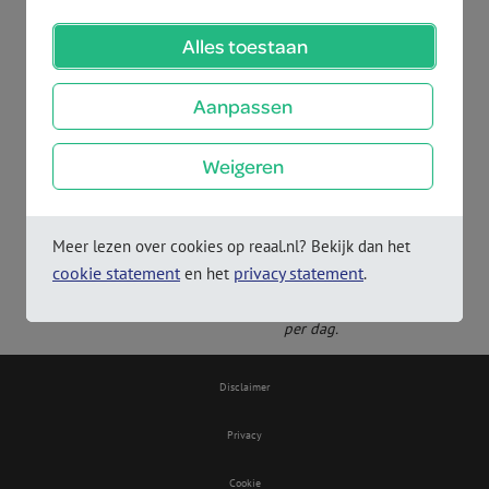
Alles toestaan
Chat met medewerker
Bel met medewerker
Aanpassen
Weigeren
Op dit moment zijn wij
telefonisch niet
bereikbaar.
Je kunt ons
Meer lezen over cookies op reaal.nl? Bekijk dan het
maandag weer bereiken
cookie statement
privacy statement
en het
.
vanaf 09.00 uur. Onze
chatbot helpt je 24 uur
per dag.
Disclaimer
Privacy
Cookie