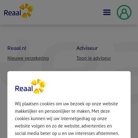
Reaal.nl
Adviseur
Nieuwe verzekering
Toon je adviseur
Bestaande verzekering of
Vind een adviseur
hypotheek
Inloggen partners
Beleggingsbeleid
Wij plaatsen cookies om uw bezoek op onze website
Overig
MijnReaal
makkelijker en persoonlijker te maken. Met deze
Vacatures
Inloggen
cookies kunnen wij uw internetgedrag op onze
website volgen en zo de website, advertenties en
Klacht melden
Account aanmaken
social media beter op u en uw interesses afstemmen.