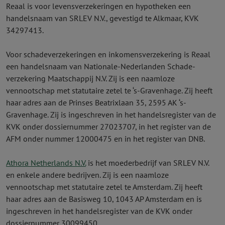
Reaal is voor levens­verzekeringen en hypotheken een
handelsnaam van SRLEV N.V., gevestigd te Alkmaar, KVK
34297413.
Voor schade­verzekeringen en inkomens­verzekering is Reaal
een handelsnaam van Nationale-Nederlanden Schade­
verzekering Maatschappij N.V. Zij is een naamloze
vennootschap met statutaire zetel te ‘s-Gravenhage. Zij heeft
haar adres aan de Prinses Beatrixlaan 35, 2595 AK ‘s-
Gravenhage. Zij is ingeschreven in het handelsregister van de
KVK onder dossier­nummer 27023707, in het register van de
AFM onder nummer 12000475 en in het register van DNB.
Athora Netherlands N.V.
is het moederbedrijf van SRLEV N.V.
en enkele andere bedrijven. Zij is een naamloze
vennootschap met statutaire zetel te Amsterdam. Zij heeft
haar adres aan de Basisweg 10, 1043 AP Amsterdam en is
ingeschreven in het handelsregister van de KVK onder
dossier­nummer 30099450.