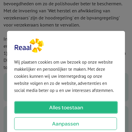
bevoegdheden om zo de polishouder beter te beschermen.
Met de invoering van 'Wet herstel en afwikkeling van
verzekeraars' zijn de 'nood­regeling' en de 'opvang­regeling'
voor verzekeraars komen te vervallen.
Indien een verzekeraar in de financiële problemen raakt, zijn
er 2 mogelijkheden:
1) DNB gaat over tot afwikkeling van een verzekeraar. Dit kan
DNB op 4 verschillende manieren of in een combinatie
Wij plaatsen cookies om uw bezoek op onze website
toepassen:
makkelijker en persoonlijker te maken. Met deze
cookies kunnen wij uw internetgedrag op onze
website volgen en zo de website, advertenties en
Bail-in
social media beter op u en uw interesses afstemmen.
Alles toestaan
Overgang van onderneming
Aanpassen