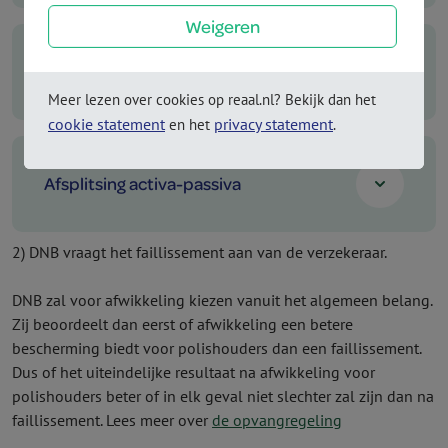
Weigeren
Overbruggings­instelling
Meer lezen over cookies op reaal.nl? Bekijk dan het
cookie statement
privacy statement
en het
.
Afsplitsing activa-passiva
2) DNB vraagt het faillissement aan van de verzekeraar.
DNB zal voor afwikkeling kiezen vanuit het algemeen belang.
Zij beoordeelt dan eerst of afwikkeling een betere
bescherming biedt voor polishouders dan een faillissement.
Dus of het uiteindelijke resultaat na afwikkeling voor
polishouders beter of in elk geval niet slechter zal zijn dan na
faillissement. Lees meer over
de opvangregeling