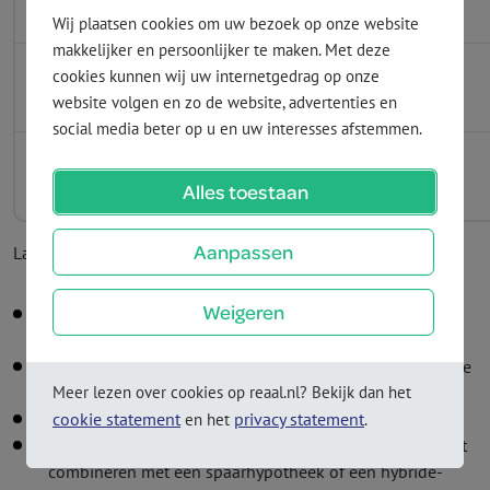
bandbreedte
Wij plaatsen cookies om uw bezoek op onze website
makkelijker en persoonlijker te maken. Met deze
20 jaar
6,06%
6,06%
6,26%
6,46%
cookies kunnen wij uw internetgedrag op onze
bandbreedte
website volgen en zo de website, advertenties en
social media beter op u en uw interesses afstemmen.
30 jaar
6,26%
6,26%
6,46%
6,66%
bandbreedte
Alles toestaan
Aanpassen
Laatste datum rentewijziging:
28 juli 2026
Weigeren
Voor een annuïteiten­hypotheek geldt een afslag van
0,20%.
De rentes voor de Zurich hypotheken met Economy rente
zijn 0,25% lager.
Meer lezen over cookies op reaal.nl? Bekijk dan het
Variabele rente is bij de Economy rente niet mogelijk.
cookie statement
privacy statement
en het
.
Kies je voor maandvariabele rente? Dan kun je deze niet
combineren met een spaar­hypotheek of een hybride­