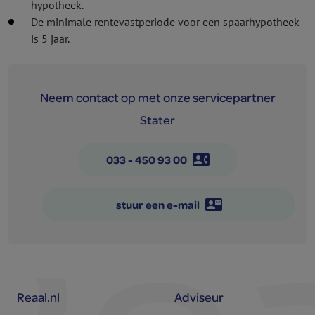
hypotheek.
De minimale rentevastperiode voor een spaar­hypotheek
is 5 jaar.
Neem contact op met onze servicepartner
Stater
contact_phone
033 - 450 93 00
contact_mail
stuur een e-mail
Reaal.nl
Adviseur