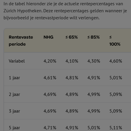
In de tabel hieronder zie je de actuele rente­percentages van
Zürich Hypotheken. Deze rente­percentages gelden wanneer je
bijvoorbeeld je rentevastperiode wilt verlengen.
Rentevaste
NHG
≤ 65%
≤ 85%
≤
periode
100%
Variabel
4,20%
4,10%
4,30%
4,60%
1 jaar
4,61%
4,81%
4,91%
5,01%
2 jaar
4,69%
4,89%
4,99%
5,09%
3 jaar
4,69%
4,89%
4,99%
5,09%
5 jaar
4,71%
4,91%
5,01%
5,11%