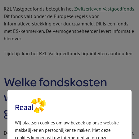
RZL Vastgoedfonds belegt in het
Zwitserleven Vastgoedfonds
.
Dit fonds valt onder de Europese regels voor
informatieverstrekking over duurzaamheid. Dit is een fonds
met ES-kenmerken. De vermogens­beheerder levert informatie
hierover.
Tijdelijk kan het RZL Vastgoed­fonds liquiditeiten aanhouden.
Welke fondskosten
worden in rekening
gebracht?
Wij plaatsen cookies om uw bezoek op onze website
makkelijker en persoonlijker te maken. Met deze
De kosten in verband met de beleggingen zijn 1,00% per jaar.
cookies kunnen wij uw internetgedrag op onze