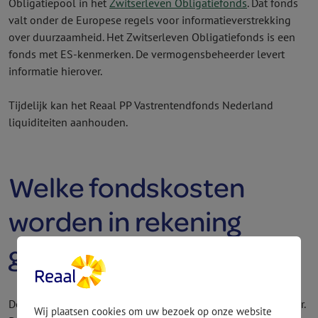
Obligatiepool in het
Zwitserleven Obligatiefonds
. Dat fonds
valt onder de Europese regels voor informatieverstrekking
over duurzaamheid. Het Zwitserleven Obligatie­fonds is een
fonds met ES-kenmerken. De vermogens­beheerder levert
informatie hierover.
Tijdelijk kan het Reaal PP Vast­rentend­fonds Nederland
liquiditeiten aanhouden.
Welke fondskosten
worden in rekening
gebracht?
De kosten in verband met de beleggingen zijn 0,37% per jaar.
Wij plaatsen cookies om uw bezoek op onze website