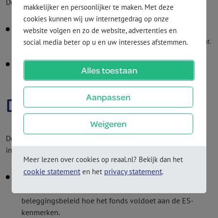
Deze bestaan uit:
makkelijker en persoonlijker te maken. Met deze
cookies kunnen wij uw internetgedrag op onze
Lopende kosten factor (LKF)
, deze wordt verrekend in
website volgen en zo de website, advertenties en
het beleggings­fonds. De verwachte LKF is 0,12% per jaar.
social media beter op u en uw interesses afstemmen.
Dit is inclusief de LKF van het onderliggende fonds.
Kosten verzekeraar
, deze worden verrekend in het
Alles toestaan
beleggings­fonds: 0,25%
Aanpassen
Documenten
Weigeren
De door vermogens­beheerder beschikbaar gestelde
informatie over het Zwitserleven Europees Aandelen­fonds:
Meer lezen over cookies op reaal.nl? Bekijk dan het
cookie statement
privacy statement
en het
.
In het
prospectus Zwitserleven Beleggingsfondsen
,
hoofdstuk 4 vind je in de beschrijving van het
beleggingsbeleid hoe het fonds voldoet aan de ES-
kenmerken.