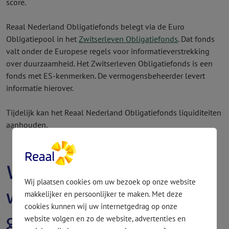
score.
Reaal Nederland Obligatiefonds belegt via de Euro
Obligatiepool in het
Zwitserleven Obligatiefonds
. Dat fonds
valt onder de Europese regels voor informatieverstrekking
over duurzaamheid. Het Zwitserleven Obligatie­fonds is een
fonds met ES-kenmerken. De vermogens­beheerder levert
informatie hierover.
Tijdelijk kan het Reaal Nederland Obligatie­fonds liquiditeiten
aanhouden.
Welke fondskosten
Wij plaatsen cookies om uw bezoek op onze website
worden in rekening
makkelijker en persoonlijker te maken. Met deze
cookies kunnen wij uw internetgedrag op onze
gebracht?
website volgen en zo de website, advertenties en