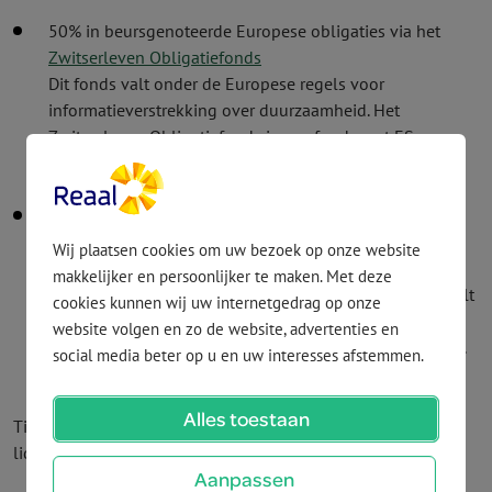
50% in beursgenoteerde Europese obligaties via het
Zwitserleven Obligatiefonds
Dit fonds valt onder de Europese regels voor
informatieverstrekking over duurzaamheid. Het
Zwitserleven Obligatie­fonds is een fonds met ES-
kenmerken. De vermogens­beheerder levert informatie
hierover.
50% in beursgenoteerde Europese aandelen via het
Zwitserleven Europees Aandelenfonds
Wij plaatsen cookies om uw bezoek op onze website
Dit fonds valt onder de Europese regels voor
makkelijker en persoonlijker te maken. Met deze
informatieverstrekking over duurzaamheid. Dit fonds valt
cookies kunnen wij uw internetgedrag op onze
onder de Europese regels voor informatieverstrekking
website volgen en zo de website, advertenties en
over duurzaamheid. Dit is een fonds met ES-kenmerken.
social media beter op u en uw interesses afstemmen.
De vermogens­beheerder levert informatie hierover.
Alles toestaan
Tijdelijk kan het Reaal Europees Beheer Fonds 3%
liquiditeiten aanhouden.
Aanpassen