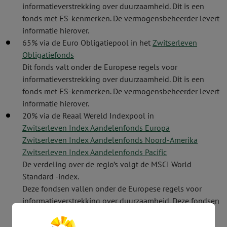
informatieverstrekking over duurzaamheid. Dit is een
fonds met ES-kenmerken. De vermogens­beheerder levert
informatie hierover.
65% via de Euro Obligatiepool in het
Zwitserleven
Obligatiefonds
Dit fonds valt onder de Europese regels voor
informatieverstrekking over duurzaamheid. Dit is een
fonds met ES-kenmerken. De vermogens­beheerder levert
informatie hierover.
20% via de Reaal Wereld Indexpool in
Zwitserleven Index Aandelenfonds Europa
Zwitserleven Index Aandelenfonds Noord-Amerika
Zwitserleven Index Aandelenfonds Pacific
De verdeling over de regio’s volgt de MSCI World
Standard -index.
Deze fondsen vallen onder de Europese regels voor
informatieverstrekking over duurzaamheid. Deze fondsen
vallen onder de Europese regels voor
informatieverstrekking over duurzaamheid. Dit zijn