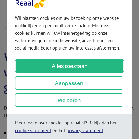
fondsen met ES-kenmerken. De vermogens­beheerder
levert informatie hierover.
Wij plaatsen cookies om uw bezoek op onze website
makkelijker en persoonlijker te maken. Met deze
Tijdelijk kan Reaal Beleggen 2 liquiditeiten aanhouden.
cookies kunnen wij uw internetgedrag op onze
website volgen en zo de website, advertenties en
social media beter op u en uw interesses afstemmen.
Welke fondskosten
Alles toestaan
worden in rekening
gebracht?
Aanpassen
Weigeren
De kosten in verband met de beleggingen zijn 0,35% per jaar.
Deze bestaan uit:
Meer lezen over cookies op reaal.nl? Bekijk dan het
cookie statement
privacy statement
en het
.
Lopende kosten factor (LKF)
, deze wordt verrekend in