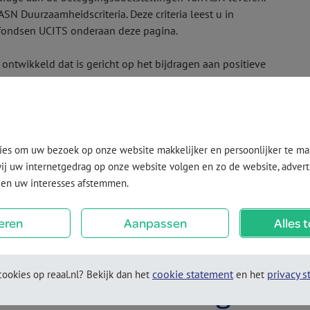
 Duurzaamheidscriteria. Deze criteria leest u in
­fondsen UCITS onderaan deze pagina.
ontwikkeld dat is gericht op het bijdragen aan positieve
et vermijden van negatieve gevolgen van de beleggingen.
duurzaamheidsbeleid van ASN. Dit beleid houdt in dat door
ctiviteiten die geen ernstige nadelige gevolgen hebben
ied van goed bestuur volgen. Dit beleid richt zich op een
 name de drie pijlers: mensen­rechten, klimaat, en
j uw internetgedrag op onze website volgen en zo de website, adverte
 en uw interesses afstemmen.
ormatieverstrekking over duurzaamheid. Dit fonds
tot doel heeft. De vermogens­beheerder levert informatie
eren
Aanpassen
Alles 
cookie statement
privacy 
ookies op reaal.nl? Bekijk dan het
en het
worden in rekening