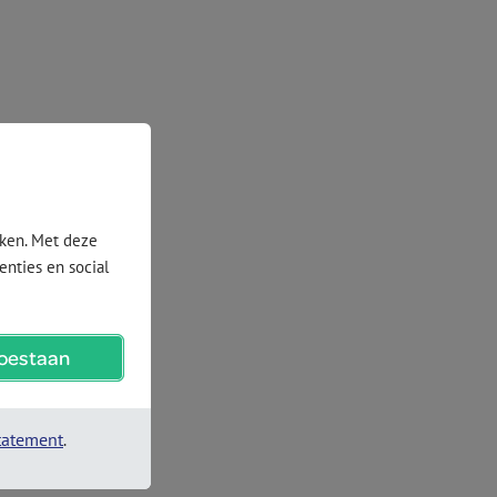
nties en social
toestaan
statement
.