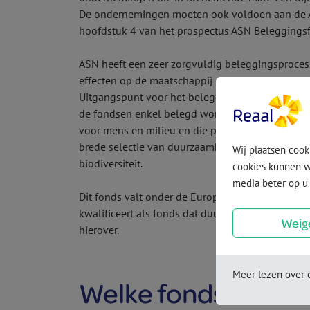
De ondernemingen moeten ook voldoen aan de ASN
hoofdstuk 4 van het prospectus ASN Beleggings
ASN heeft een zeer zorgvuldig beleggingsproces 
effecten op de maatschappij en het milieu en h
Uitgangspunt voor het beleggingsproces is het 
de fondsen enkel belegd wordt in economische a
voor mens en milieu en die praktijken op het geb
brede selectie van duurzaamheidsfactoren, en met
Wij plaatsen cookies om uw bezoek op onze website makkelijker en persoonlijker te maken. Met deze
biodiversiteit.
cookies kunnen wi
media beter op u
Dit fonds valt onder de Europese regels voor inf
kwalificeert als fonds dat duurzame beleggingen 
Weig
hierover.
Meer lezen over c
Welke fondskosten 