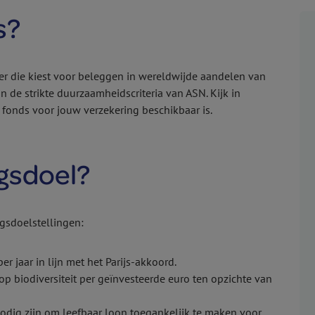
s?
r die kiest voor beleggen in wereldwijde aandelen van
de strikte duurzaamheidscriteria van ASN. Kijk in
t fonds voor jouw verzekering beschikbaar is.
ngsdoel?
gsdoelstellingen:
r jaar in lijn met het Parijs-akkoord.
p biodiversiteit per geïnvesteerde euro ten opzichte van
odig zijn om leefbaar loon toegankelijk te maken voor