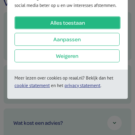
Veelgestelde vragen
social media beter op u en uw interesses afstemmen.
Alles toestaan
Ik heb al een verzekering bij Reaal,
moet ik toch advieskosten betalen
Aanpassen
aan mijn adviseur?
Weigeren
Meer lezen over cookies op reaal.nl? Bekijk dan het
Kan ik mijn Zuivere Lijfrente ook
cookie statement
privacy statement
en het
.
zonder adviseur afsluiten?
Wat kost een advies?