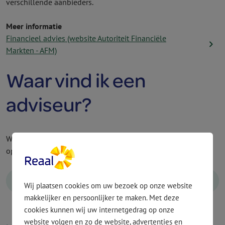
verschillende aanbieders.
Meer informatie
Financieel advies (website Autoriteit Financiële
navigate_next
Markten - AFM)
Waar vind ik een
adviseur?
Wij hebben geen adviseurs in dienst. Je kunt zelf contact
opnemen met een financieel adviseur bij jou in de buurt.
Vind een adviseur
Wij plaatsen cookies om uw bezoek op onze website
makkelijker en persoonlijker te maken. Met deze
cookies kunnen wij uw internetgedrag op onze
website volgen en zo de website, advertenties en